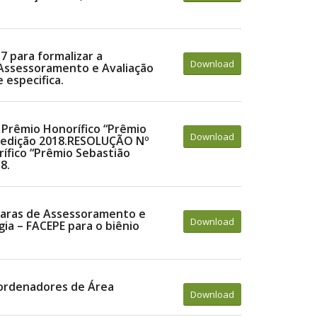
7 para formalizar a
Download
Assessoramento e Avaliação
 especifica.
o Prêmio Honorífico “Prêmio
Download
, edição 2018.RESOLUÇÃO Nº
rífico “Prêmio Sebastião
8.
maras de Assessoramento e
Download
ia – FACEPE para o biênio
oordenadores de Área
Download