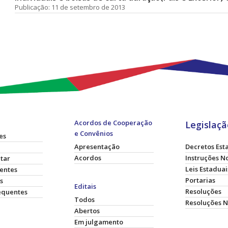
Publicação: 11 de setembro de 2013
Acordos de Cooperação
Legislaçã
e Convênios
es
Apresentação
Decretos Est
Acordos
Instruções N
itar
Leis Estaduai
gentes
Portarias
s
Editais
Resoluções
equentes
Todos
Resoluções 
Abertos
Em julgamento