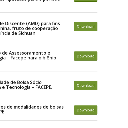
de Discente (AMD) para fins
Download
China, fruto de cooperação
ncia de Sichuan
s de Assessoramento e
Download
ia – Facepe para o biênio
dade de Bolsa Sócio
Download
 e Tecnologia – FACEPE.
res de modalidades de bolsas
Download
PE