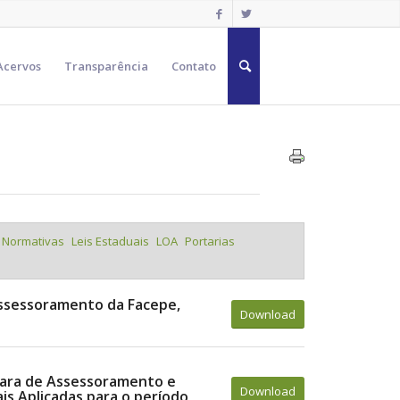
Acervos
Transparência
Contato
s Normativas
Leis Estaduais
LOA
Portarias
ssessoramento da Facepe,
Download
mara de Assessoramento e
Download
is Aplicadas para o período